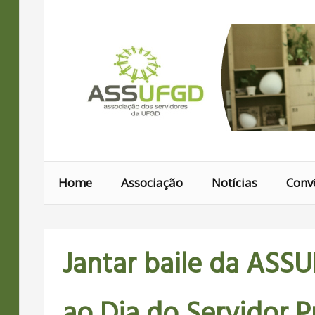
Ir
para
conteúdo
Home
Associação
Notícias
Conv
Jantar baile da AS
ao Dia do Servidor P