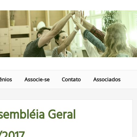
ênios
Associe-se
Contato
Associados
sembléia Geral
/2017