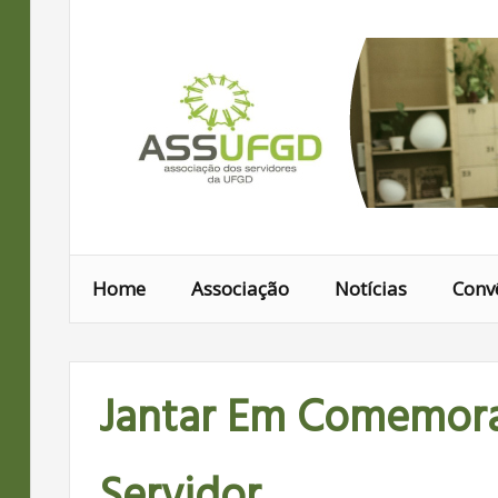
Ir
para
conteúdo
Home
Associação
Notícias
Conv
Jantar Em Comemora
Servidor