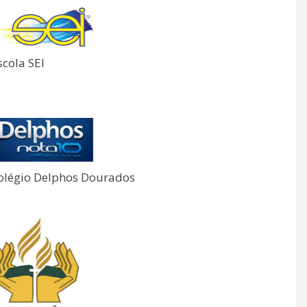
scola SEI
olégio Delphos Dourados