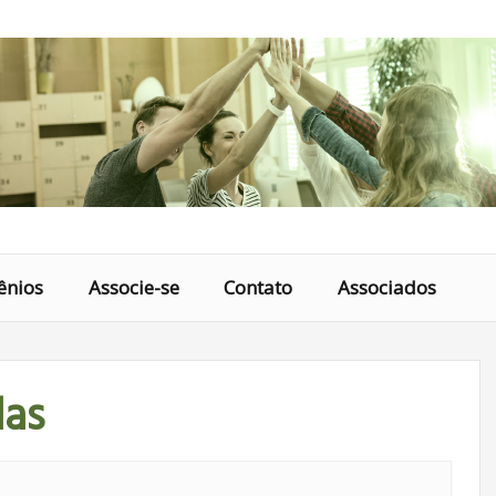
ênios
Associe-se
Contato
Associados
las