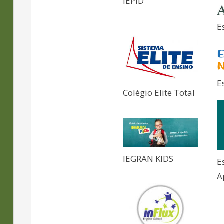
IEPID
E
E
Colégio Elite Total
IEGRAN KIDS
E
A