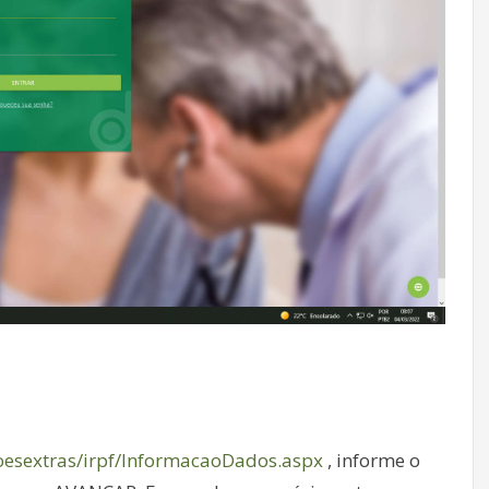
oesextras/irpf/InformacaoDados.aspx
, informe o