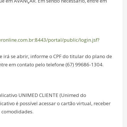
ique em AVANÇAR. Em sendo necessário, entre em
teronline.com.br:8443/portal/public/login.jsf?
á se abrir, informe o CPF do titular do plano de
ntre em contato pelo telefone (67) 99686-1304.
o aplicativo UNIMED CLIENTE (Unimed do
ativo é possível acessar o cartão virtual, receber
as comodidades.