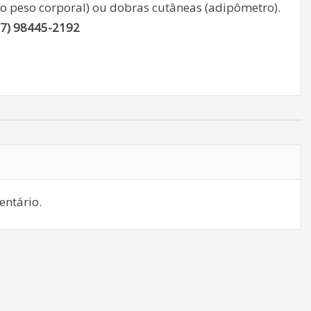
o peso corporal) ou dobras cutâneas (adipômetro).
67) 98445-2192
ntário.